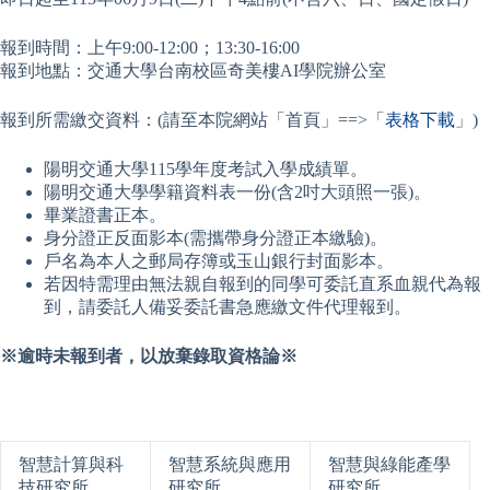
報到時間：上午9:00-12:00；13:30-16:00
報到地點：交通大學台南校區奇美樓AI學院辦公室
報到所需繳交資料：(請至本院網站「首頁」==>「
表格下載
」)
陽明交通大學115學年度考試入學成績單。
陽明交通大學學籍資料表一份(含2吋大頭照一張)。
畢業證書正本。
身分證正反面影本(需攜帶身分證正本繳驗)。
戶名為本人之郵局存簿或玉山銀行封面影本。
若因特需理由無法親自報到的同學可委託直系血親代為報
到，請委託人備妥委託書急應繳文件代理報到。
※
逾時未報到者，以放棄錄取資格論※
智慧計算與科
智慧系統與應用
智慧與綠能產學
技研究所
研究所
研究所