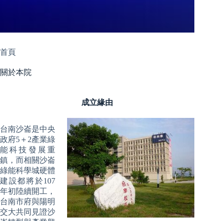
首頁
關於本院
成立緣由
台南沙崙是中央
政府5＋2產業綠
能科技發展重
鎮，而相關沙崙
綠能科學城硬體
建設都將於107
年初陸續開工，
台南市府與陽明
交大共同見證沙