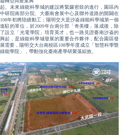
崙轉型與產業興
起。未來綠能科學城的建設將緊鑼密鼓的進行，園區內
中研院南部分院、大臺南會展中心及聯外道路的開闢在
108年初將陸續動工；陽明交大是沙崙綠能科學城第一個
進駐的單位，於2009年台南分部「奇美樓」落成後，除
了設立「光電學院」培育英才，也一路見證臺南沙崙的
興起，是綠能科學城發展的重要合作夥伴，配合園區發
展需要，陽明交大台南校區108學年度成立「智慧科學暨
綠能學院」，帶動強化臺南產學研聚落綜效。