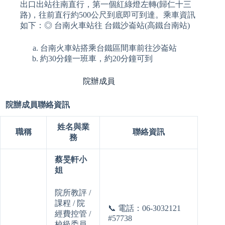
出口出站往南直行，第一個紅綠燈左轉(歸仁十三
路)，往前直行約500公尺到底即可到達。乘車資訊
如下：◎ 台南火車站往 台鐵沙崙站(高鐵台南站)
台南火車站搭乘台鐵區間車前往沙崙站
約30分鐘一班車，約20分鐘可到
院辦成員
院辦成員聯絡資訊
姓名與業
職稱
聯絡資訊
務
蔡旻軒小
姐
院所教評 /
課程 / 院
📞
電話：06-3032121
經費控管 /
#57738
校級委員