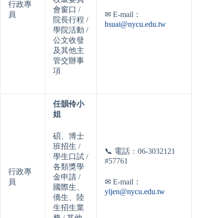
行政專
會窗口 /
員
✉
E-mail：
院長行程 /
hsuai@nycu.edu.tw
學院活動 /
公文收發
及其他主
管交辦事
項
任韻伶小
姐
碩、博士
班招生 /
📞
電話：06-3032121
學生口試 /
#57761
各類獎學
行政專
金申請 /
員
✉
E-mail：
國際生、
yljen@nycu.edu.tw
僑生、陸
生招生業
務 / 其他