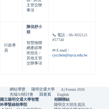
主管交辦
事項
陳佳妤小
姐
📞
電話：06-3032121
#57740
智慧物聯
行政專
網產碩專
員
✉
E-mail：
班招生 /
cycchen@nycu.edu.tw
其他主管
交辦事項
網站導覽
陽明交通大學
Ai Forum 2026
先端AI研討會
回首頁
English
國立陽明交通大學智慧
相關聯結
科學暨綠能學院
陽明交大招生資訊