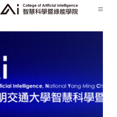
跳
至
主
要
內
容