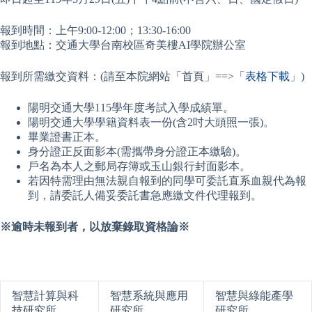
報到時間：上午9:00-12:00；13:30-16:00
報到地點：交通大學台南校區奇美樓AI學院辦公室
報到所需繳交資料：(請至本院網站「首頁」==>「
表格下載
」)
陽明交通大學115學年度考試入學成績單。
陽明交通大學學籍資料表一份(含2吋大頭照一張)。
畢業證書正本。
身分證正反面影本(需攜帶身分證正本繳驗)。
戶名為本人之郵局存簿或玉山銀行封面影本。
若因特需理由無法親自報到的同學可委託直系血親代為報
到，請委託人備妥委託書急應繳文件代理報到。
※
逾時未報到者，以放棄錄取資格論※
智慧計算與科
智慧系統與應用
智慧與綠能產學
技研究所
研究所
研究所