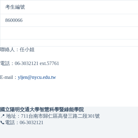
考生編號
8600066
聯絡人：任小姐
電話：06-3032121 ext.57761
E-mail：
yljen@nycu.edu.tw
國立陽明交通大學智慧科學暨綠能學院
📍 地址：711台南市歸仁區高發三路二段301號
📞電話：06-3032121