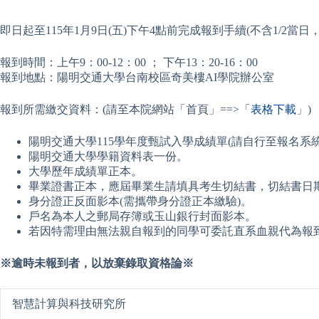
即日起至115年1月9日(五)下午4點前完成報到手續(不含1/2當日
報到時間：上午9：00-12：00 ； 下午13：20-16：00
報到地點：陽明交通大學台南校區奇美樓AI學院辦公室
報到所需繳交資料：(請至本院網站「首頁」==>「
表格下載
」)
陽明交通大學115學年度甄試入學成績單(請自行至報名系
陽明交通大學學籍資料表一份。
大學歷年成績單正本。
畢業證書正本，應屆畢業生請填具考生切結書，切結書日期請
身分證正反面影本(需攜帶身分證正本繳驗)。
戶名為本人之郵局存簿或玉山銀行封面影本。
若因特需理由無法親自報到的同學可委託直系血親代為報
※
逾時未報到者，以放棄錄取資格論
※
智慧計算與科技研究所