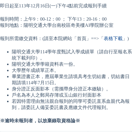
即日起至113年12月16日(一)下午4點前完成報到手續
報到時間：上午9：00-12：00 ； 下午13：20-16：00
報到地點：陽明交通大學台南校區奇美樓AI學院辦公室
報到所需繳交資料：(請至本院網站「首頁」==>「
表格下載
」)
陽明交通大學114學年度甄試入學成績單（請自行至報名系
統下載列印）。
陽明交通大學學籍資料表一份。
大學歷年成績單正本。
畢業證書正本，應屆畢業生請填具考生切結書，切結書日
期請填114年7月15日。
身分證正反面影本（需攜帶身分證正本繳驗）。
戶名為本人之郵局存簿或玉山銀行封面影本
若因特需理由無法親自報到的同學可委託直系血親代為報
到，請委託人備妥委託書及應繳文件代理報到。
※
逾時未報到者，以放棄錄取資格論
※