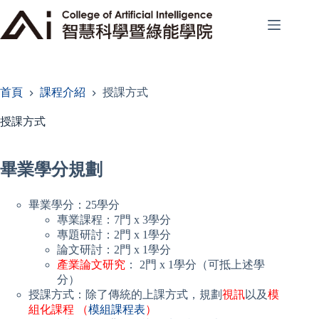
跳
至
主
要
內
容
首頁
課程介紹
授課方式
授課方式
畢業學分規劃
畢業學分：25學分
專業課程：7門 x 3學分
專題研討：2門 x 1學分
論文研討：2門 x 1學分
產業論文研究
： 2門 x 1學分（可抵上述學
分）
授課方式：除了傳統的上課方式，規劃
視訊
以及
模
組化課程 （
模組課程表
）