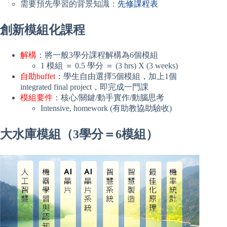
需要預先學習的背景知識：
先修課程表
創新模組化課程
解構
：將一般3學分課程解構為6個模組
1 模組 ＝ 0.5 學分 ＝ (3 hrs) X (3 weeks)
自助buffet
：學生自由選擇5個模組，加上1個
integrated final project，即完成一門課
模組要件
：核心/關鍵/動手實作/動腦思考
Intensive, homework (有助教協助驗收)
大水庫模組（3學分＝6模組）